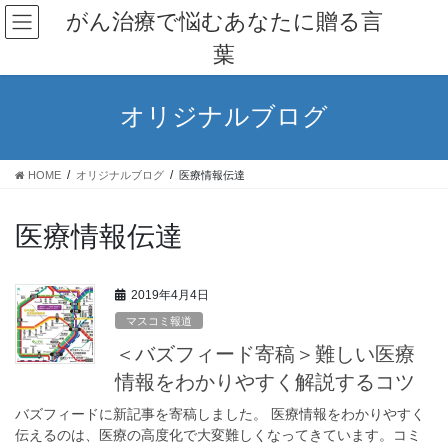
コ
ナ
がん治療で悩むあなたに贈る言
ン
ビ
葉
テ
ゲ
ン
ー
ツ
シ
オリジナルブログ
へ
ョ
ス
ン
キ
に
HOME
オリジナルブログ
医療情報伝達
ッ
移
プ
動
医療情報伝達
2019年4月4日
マスコミ報道
＜バズフィード寄稿＞難しい医療
情報をわかりやすく解説するコツ
バズフィードに新記事を寄稿しました。 医療情報をわかりやすく
伝えるのは、医療の高度化で大変難しくなってきています。コミ