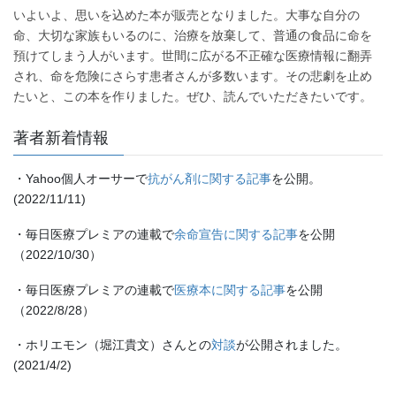
いよいよ、思いを込めた本が販売となりました。大事な自分の
命、大切な家族もいるのに、治療を放棄して、普通の食品に命を
預けてしまう人がいます。世間に広がる不正確な医療情報に翻弄
され、命を危険にさらす患者さんが多数います。その悲劇を止め
たいと、この本を作りました。ぜひ、読んでいただきたいです。
著者新着情報
・Yahoo個人オーサーで
抗がん剤に関する記事
を公開。
(2022/11/11)
・毎日医療プレミアの連載で
余命宣告に関する記事
を公開
（2022/10/30）
・毎日医療プレミアの連載で
医療本に関する記事
を公開
（2022/8/28）
・ホリエモン（堀江貴文）さんとの
対談
が公開されました。
(2021/4/2)