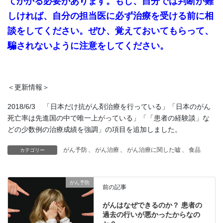
てかかる必要があります。もし、自分では判断が難
しければ、自分の担当医に必ず治療を受ける前に相
談をしてください。ぜひ、覚えておいてもらって、
騙されないように注意をしてください。
＜更新情報＞
2018/6/3 「日本だけ抗がん剤治療を行っている」「日本のがん
死亡率は先進国の中で唯一上がっている」「「患者の経験談」な
どの少数例の治療成績を強調」の項目を追加しました。
がん予防
、
がん治療
、
がん治療に関した嘘
、
食品
カテゴリー
がん予防
前の記事
がんはなぜできるのか？ 患者の
過去の行いが悪かったからなの