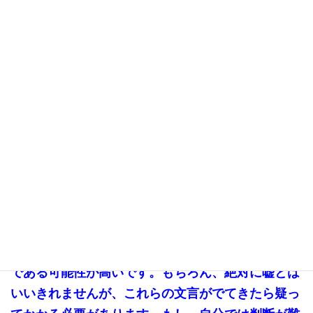
「シャーレの培養がん細胞に有効成分をかけたら、がん細胞が死
にました。すごい発見！」
一般の人はちゃんと調べていて信頼で
きると思うようです。シャーレのがん細胞は、抗生物質でも、水
細胞実験レベルのデータは実
でもかければ死ぬほど弱いです。
際の人に効くという根拠にもなりません。
それを根拠にして
いる時点でこれはダメとわかってしまいます。
まとめ
今回はイカサマがん治療に良く見られる言葉や説明
について解説しました。これらの文言がでてくると
いうことは、根拠がなく、治療効果が望めない治療
である可能性が高いです。もちろん、絶対に嘘とは
いいきれませんが、これらの文言がでてきたら疑っ