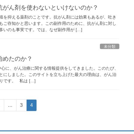
抗がん剤を使わないといけないのか？
殖を抑える薬剤のことです。抗がん剤には効果もあるが、吐き
もご存知かと思います。この副作用のために、抗がん剤に対し
いのも事実です。では、なぜ副作用が […]
未分類
始めたのか？
kを中心に、がん治療に関する情報提供をしてきました。このたび、
とにしました。このサイトを立ち上げた最大の理由は、がん治
です。 私は […]
固
固
固
1
…
3
4
定
定
定
ペ
ペ
ペ
ー
ー
ー