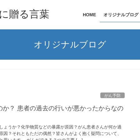
に贈る言葉
HOME
オリジナルブログ
オリジナルブログ
がん予防
のか？ 患者の過去の行いが悪かったからなの
しょうか？化学物質などの暴露が原因？がん患者さんが何か過
原因？それともただの偶然？皆さんがよく抱く疑問について、
思います。 がんができる３つの主要 […]