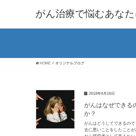
コ
ナ
ン
ビ
がん治療で悩むあなた
テ
ゲ
ン
ー
ツ
シ
へ
ョ
ス
ン
キ
に
ッ
移
HOME
オリジナルブログ
プ
動
2018年4月16日
がんはなぜできる
か？
がんはどうしてできるので
去に悪いことをしたことが
がん研究者として答えたいと