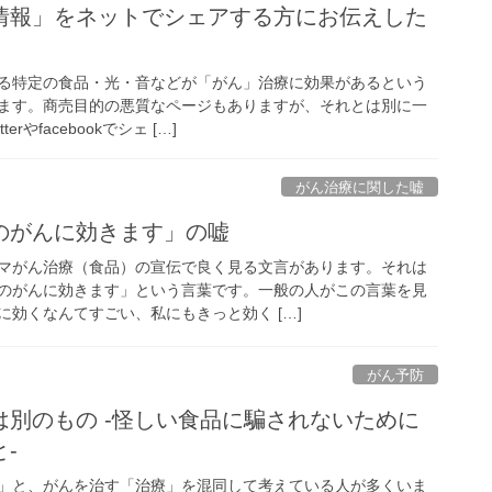
情報」をネットでシェアする方にお伝えした
る特定の食品・光・音などが「がん」治療に効果があるという
ます。商売目的の悪質なページもありますが、それとは別に一
rやfacebookでシェ […]
がん治療に関した嘘
のがんに効きます」の嘘
マがん治療（食品）の宣伝で良く見る文言があります。それは
のがんに効きます」という言葉です。一般の人がこの言葉を見
効くなんてすごい、私にもきっと効く […]
がん予防
は別のもの -怪しい食品に騙されないために
-
」と、がんを治す「治療」を混同して考えている人が多くいま