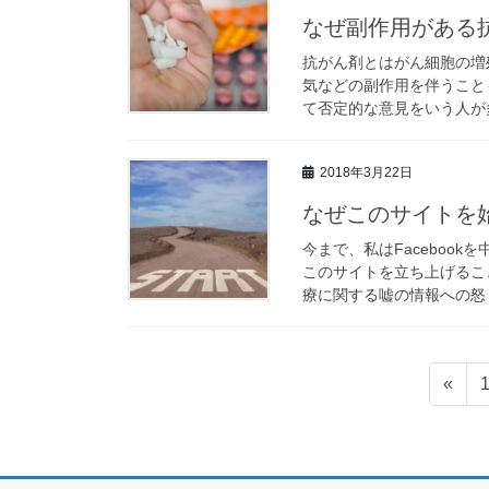
なぜ副作用がある
抗がん剤とはがん細胞の増
気などの副作用を伴うこと
て否定的な意見をいう人が多
2018年3月22日
なぜこのサイトを
今まで、私はFaceboo
このサイトを立ち上げるこ
療に関する嘘の情報への怒り
投
«
稿
ナ
ビ