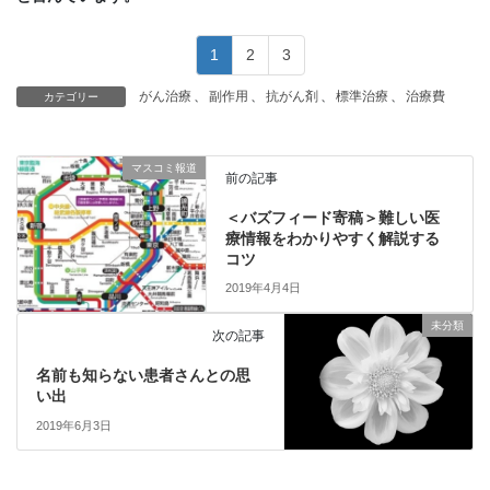
1
2
3
がん治療
、
副作用
、
抗がん剤
、
標準治療
、
治療費
カテゴリー
マスコミ報道
前の記事
＜バズフィード寄稿＞難しい医
療情報をわかりやすく解説する
コツ
2019年4月4日
未分類
次の記事
名前も知らない患者さんとの思
い出
2019年6月3日